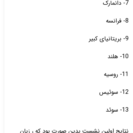
7- دانمارک
8- فرانسه
9- بریتانیای کبیر
10- هلند
11- روسیه
12- سوئیس
13- سوئد
نتایج اولین نشست بدین صورت بود که ، زبان